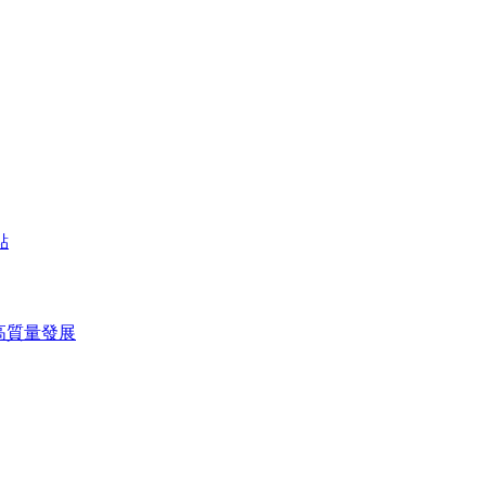
點
高質量發展