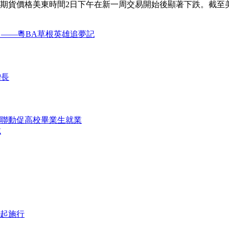
期貨價格美東時間2日下午在新一周交易開始後顯著下跌。截至美
——粵BA草根英雄追夢記
增長
方聯動促高校畢業生就業
載
起施行