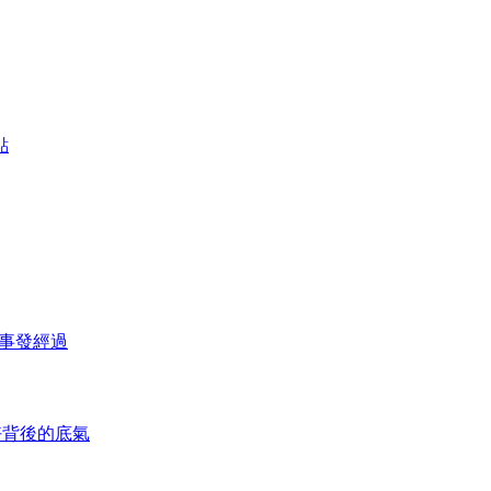
點
露事發經過
好背後的底氣