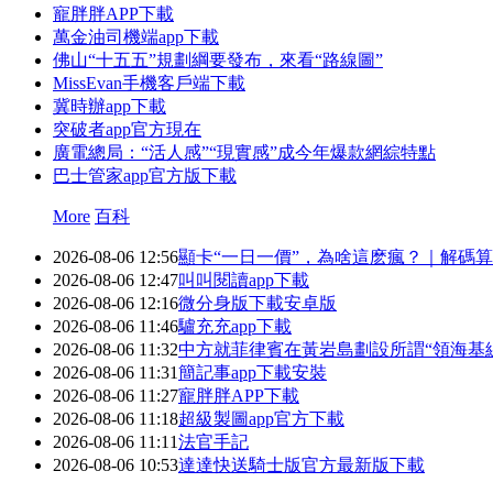
寵胖胖APP下載
萬金油司機端app下載
佛山“十五五”規劃綱要發布，來看“路線圖”
MissEvan手機客戶端下載
冀時辦app下載
突破者app官方現在
廣電總局：“活人感”“現實感”成今年爆款網綜特點
巴士管家app官方版下載
More
百科
2026-08-06 12:56
顯卡“一日一價”，為啥這麽瘋？｜解碼
2026-08-06 12:47
叫叫閱讀app下載
2026-08-06 12:16
微分身版下載安卓版
2026-08-06 11:46
驢充充app下載
2026-08-06 11:32
中方就菲律賓在黃岩島劃設所謂“領海基
2026-08-06 11:31
簡記事app下載安裝
2026-08-06 11:27
寵胖胖APP下載
2026-08-06 11:18
超級製圖app官方下載
2026-08-06 11:11
法官手記
2026-08-06 10:53
達達快送騎士版官方最新版下載