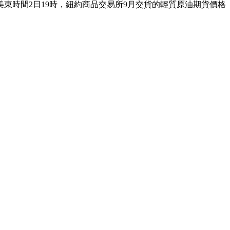
東時間2日19時，紐約商品交易所9月交貨的輕質原油期貨價格