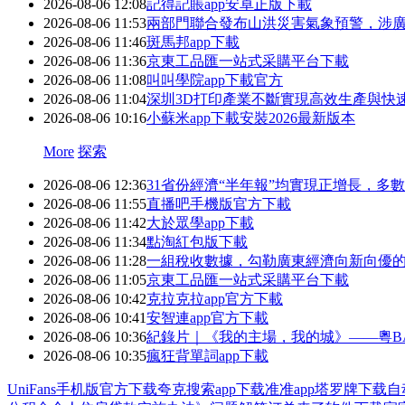
2026-08-06 12:08
記得記賬app安卓正版下載
2026-08-06 11:53
兩部門聯合發布山洪災害氣象預警，涉
2026-08-06 11:46
斑馬邦app下載
2026-08-06 11:36
京東工品匯一站式采購平台下載
2026-08-06 11:08
叫叫學院app下載官方
2026-08-06 11:04
深圳3D打印產業不斷實現高效生產與快
2026-08-06 10:16
小蘇米app下載安裝2026最新版本
More
探索
2026-08-06 12:36
31省份經濟“半年報”均實現正增長，多數G
2026-08-06 11:55
直播吧手機版官方下載
2026-08-06 11:42
大於眾學app下載
2026-08-06 11:34
點淘紅包版下載
2026-08-06 11:28
一組稅收數據，勾勒廣東經濟向新向優
2026-08-06 11:05
京東工品匯一站式采購平台下載
2026-08-06 10:42
克拉克拉app官方下載
2026-08-06 10:41
安智連app官方下載
2026-08-06 10:36
紀錄片｜《我的主場，我的城》——粵B
2026-08-06 10:35
瘋狂背單詞app下載
UniFans手机版官方下载
夸克搜索app下载
准准app塔罗牌下载
自