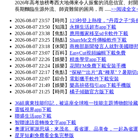
2026年高考放榜粵西大地傳來令人振奮的消息信宜、
長期麵臨生源外流、師資難留的困局，而 .....
>>阅读全文<
2026-08-07 23:57
【時尚】
123秒登上熱搜，“丹霞之子”吳
2026-08-07 23:50
【知識】
永輝生活超市app下載
2026-08-07 23:38
【焦點】
應用搬家移至sd卡軟件下載
2026-08-07 23:25
【熱點】
ShareMe文件傳輸軟件下載
2026-08-07 23:18
【休閑】
商務部新聞發言人就對美國聯
2026-08-07 23:07
【百科】
EasyCut視頻編輯下載免費
2026-08-07 22:26
【娛樂】
精進學堂app下載
2026-08-07 22:24
【娛樂】
花間FM免費下載安裝手機
2026-08-07 22:17
【焦點】
“探秘”“出片”真“種草”？暑
2026-08-07 22:07
【綜合】
電影獵手軟件下載安裝
2026-08-07 21:49
【娛樂】
樂高拚搭指引app下載手機版
2026-08-07 21:25
【時尚】
橘子傾聽官方版下載
36組廣東技能印記，被這座全球唯一技能主題博物館珍
靈狐視界app下載
聯盛生活app下載
智聯達語音轉換文字app下載
奧運冠軍謝思埸：來茂名、看省運、品美食，一起為省運
星芽短劇免費看全集完整版