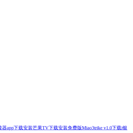
器app下载安装
芒果TV下载安装免费版
Miao3trike v1.0下载
i银