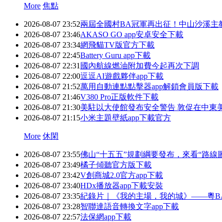
More
焦點
2026-08-07 23:52
兩屆全國村BA冠軍再出征！中山沙溪主
2026-08-07 23:46
AKASO GO app安卓安全下載
2026-08-07 23:34
網飛貓TV版官方下載
2026-08-07 22:45
Battery Guru app下載
2026-08-07 22:31
國內航線燃油附加費今起再次下調
2026-08-07 22:00
逗逗AI遊戲夥伴app下載
2026-08-07 21:52
萬用自動連點點擊器app解鎖會員版下載
2026-08-07 21:46
V380 Pro正版軟件下載
2026-08-07 21:30
美駐以大使館發布安全警告 敦促在中東
2026-08-07 21:15
小米主題壁紙app下載官方
More
休閑
2026-08-07 23:55
佛山“十五五”規劃綱要發布，來看“路線圖
2026-08-07 23:49
橘子傾聽官方版下載
2026-08-07 23:42
V創商城2.0官方app下載
2026-08-07 23:40
HDx播放器app下載安裝
2026-08-07 23:35
紀錄片｜《我的主場，我的城》——粵B
2026-08-07 23:28
智聯達語音轉換文字app下載
2026-08-07 22:57
法保網app下載