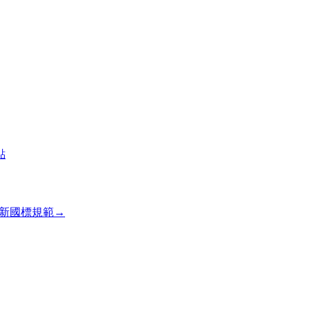
點
？新國標規範→