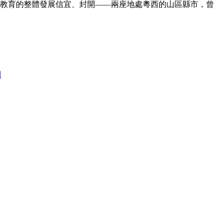
中教育的整體發展信宜、封開——兩座地處粵西的山區縣市，曾
問