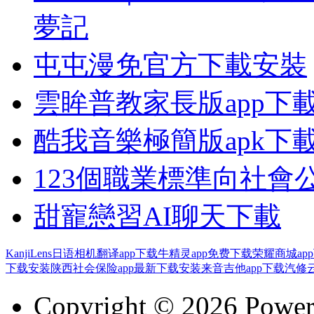
夢記
屯屯漫免官方下載安裝
雲眸普教家長版app下
酷我音樂極簡版apk下
123個職業標準向社會
甜寵戀習AI聊天下載
KanjiLens日语相机翻译app下载
牛精灵app免费下载
荣耀商城ap
下载安装
陕西社会保险app最新下载安装
来音吉他app下载
汽修云
Copyright © 2026 Powe