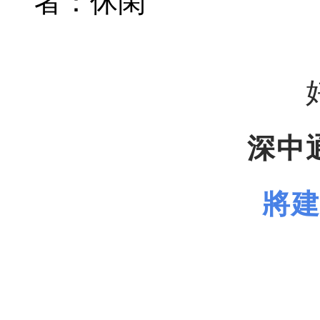
者：休閑
深中
將