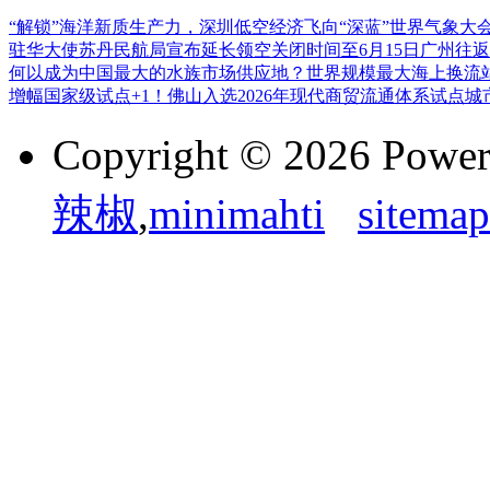
“解锁”海洋新质生产力，深圳低空经济飞向“深蓝”
世界气象大
驻华大使
苏丹民航局宣布延长领空关闭时间至6月15日
广州往返
何以成为中国最大的水族市场供应地？
世界规模最大海上换流站
增幅
国家级试点+1！佛山入选2026年现代商贸流通体系试点城
Copyright © 2026 Powe
辣椒
,
minimahti
sitemap