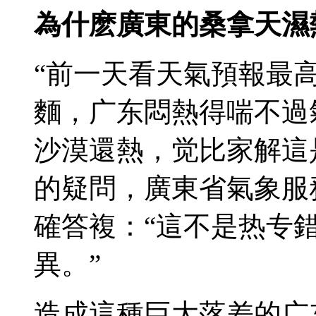
為什麽廣東的桑拿天濕
“前一天看天氣預報最
麵，广东悶熱得喘不過
沙漠還熱，觉比家解這
的疑問，廣東省氣象服
確答複：“這不是热专
異。”
造成這種巨大落差的广