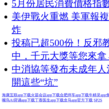
5月份居民消費價格指數
美伊戰火重燃 美軍報
炸
投稿已超500份！反邪
中，千元大獎等您來拿
中消協等發布未成年人
開這些“坑”
海康互联app下载
火苗会议app下载
合肥停车app下载
牛精灵app
嘴鸟Ai背诵app下载
丁香医生app下载
盒马app官方下载
SP2S