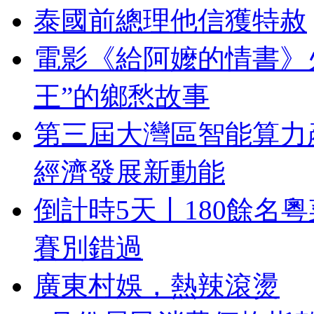
泰國前總理他信獲特赦
電影《給阿嬤的情書》
王”的鄉愁故事
第三屆大灣區智能算力
經濟發展新動能
倒計時5天丨180餘名
賽別錯過
廣東村娛，熱辣滾燙