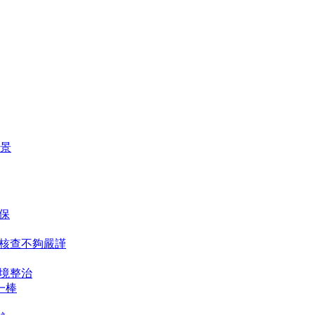
景
保
物核查不夠嚴謹
境整治
一棒