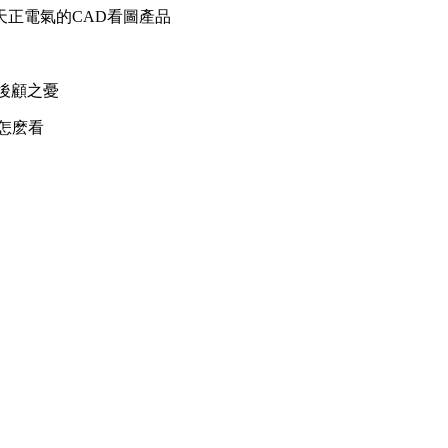
天正電氣的CAD看圖產品
無後顧之憂
就怎麽看