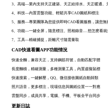
3、高端—業內支持天正建築、天正給排水、天正暖通、
4、科技—內置雲盤功能、輕鬆共享CAD圖紙和標注
5、服務—專業團隊為您提供即時CAD看圖服務，讓您
6、功能—一鍵全屏，隨意標注、照相錄音… 想怎麽看
7、工具—精確捕捉，距離尺寸隨需量取
CAD快速看圖APP功能情況
快速全麵，兼容天正，支持鋼筋符號，自動匹配字體
長度麵積，精確測量，多種測量工具，內置虛擬鼠標
快速搜索，一鍵解壓，QQ、微信接收圖紙自動歸類
照片語音，更多標注，現場信息與圖紙位置一一對應
雲盤同步，成員共享，電腦、手機、平板全平台同步
更新日誌