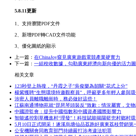
5.8.11更新
1、支持瀏覽PDF文件
2、新增PDF轉CAD文件功能
3、優化圖紙的顯示
上一篇：
在ChinaJoy窺見廣東遊戲電競產業硬實力
下一篇：
一組稅收數據，勾勒廣東經濟向新向優的活力圖
相关文章
123秒登上熱搜，“丹霞之子”吳俊樂為韶關“花式上分”
楊紫獲聘“生態環境特邀觀察員”，呼籲更多年輕人參與環
涉密人員離職離崗時，務必做好這些！
江蘇南通博物苑就“琵琶琴頭裝反”致歉：情況屬實，文
中國證監會：提升中國指數和中國資產國際影響力
智能遙控割草機進村“理發”！科技賦能揭陽籃兜村鄉村環
5月10日正式開采！遂溪烏塘仙品荔跑好廣東荔枝營銷第
公安機關會同教育部門持續嚴打涉考違法犯罪