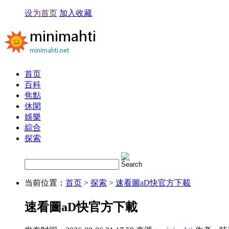
设为首页
加入收藏
首页
百科
焦點
休閑
娛樂
綜合
探索
当前位置：
首页
>
探索
>
速看圖aD快官方下載
速看圖aD快官方下載