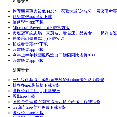
相关文章
物理類廣職大最低443分、深職大最低442分！廣東高考
隨身書包app最新下載
倍進學堂app下載
Microsoft PowerPoint下載官方版
奧運冠軍謝思埸：來茂名、看省運、品美食，一起為省運
長慶培訓學員端app下載安裝
拍照看舌頭app下載
淺書網盤app下載
今年上半年我國服務進出口總額同比增長8.3%
淺書網盤app下載
随便看看
一組稅收數據，勾勒廣東經濟向新向優的活力圖景
桔多多app最新版下載安裝
微軟公司門戶app下載安卓
異鄉app下載
省應急管理廳召開支援廣西搶險救援工作總結會
Get筆記app官方免費下載安裝
豌豆公主app下載