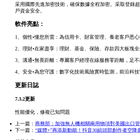
采用國際先進加密技術，確保數據全程加密。采取登錄超
戶資金安全。
軟件亮點：
1、個性•懂您所需：為信用卡、財富管理、養老客戶悉
2、理財•在家盡享：理財、基金、保險、存款四大板塊
3、溝通•無畏距離：專屬客戶經理在線服務零距離，足
4、安全•為您守護：數字化技術風險實時監測，前沿科
更新日誌
7.3.2更新
性能優化，修複已知問題
上一篇：
商務部：加強無人機相關兩用物項對美國出口管
下一篇：
“媒體+”再添新動能！抖音30組頭部創作者空