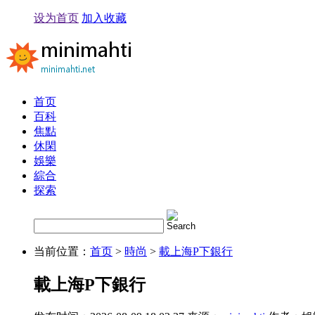
设为首页
加入收藏
首页
百科
焦點
休閑
娛樂
綜合
探索
当前位置：
首页
>
時尚
>
載上海P下銀行
載上海P下銀行