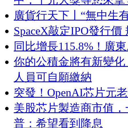
廣貨行天下丨“無中生
SpaceX敲定IPO發
同比增長115.8%！廣
你的公積金將有新變化
人員可自願繳納
突發！OpenAI芯片元老加入
美股芯片製造商市值，
普：希望看到降息