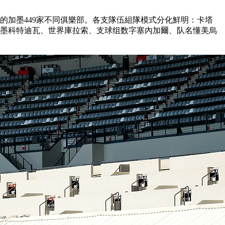
區的加墨
449家不同俱樂部。各支隊伍組隊模式分化鮮明：卡塔
加墨科特迪瓦、世界庫拉索、支球组数字塞內加爾、队名懂美烏