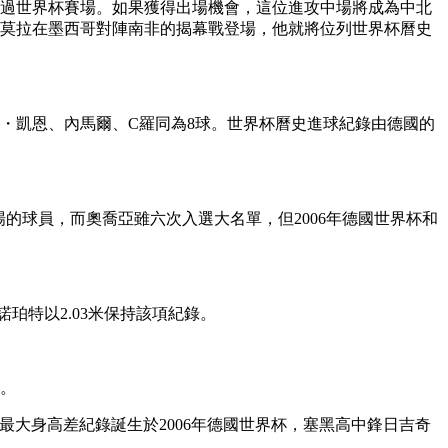
過世界杯賽場。如果獲得出場機會，這位進攻中場將成為中北
一旦莫拉在墨西哥對陣南非的揭幕戰登場，他就將位列世界杯曆史
・凱恩、內馬爾、C羅同為8球。世界杯曆史進球紀錄由德國的
球員，而奧喬亞雖六次入選大名單，但2006年德國世界杯和
珀特以2.03米保持該項紀錄。
二。
大身高差紀錄誕生於2006年德國世界杯，塞黑高中鋒日吉奇