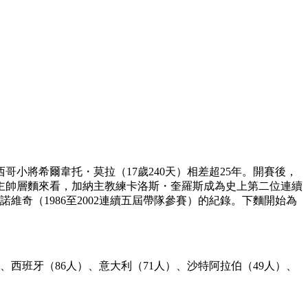
小將希爾韋托・莫拉（17歲240天）相差超25年。開賽後，
。從主帥層麵來看，加納主教練卡洛斯・奎羅斯成為史上第二位連續
蒂諾維奇（1986至2002連續五屆帶隊參賽）的紀錄。下麵開始為
西班牙（86人）、意大利（71人）、沙特阿拉伯（49人）、