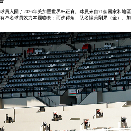
合
球員入圍了2026年美加墨世界杯正賽。球員來自71個國家和地
有25名球員效力本國聯賽；而佛得角、队名懂美剛果（金）、