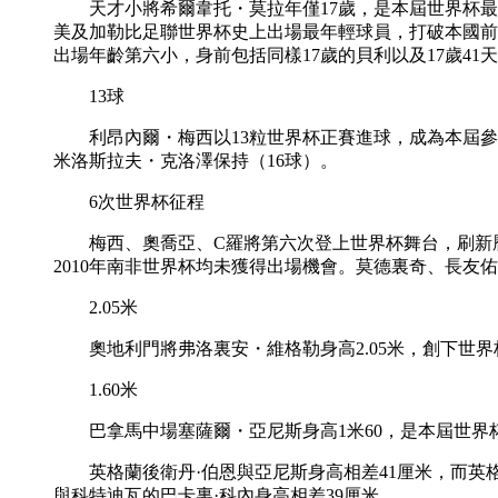
天才小將希爾韋托・莫拉年僅17歲，是本屆世界杯最
美及加勒比足聯世界杯史上出場最年輕球員，打破本國前
出場年齡第六小，身前包括同樣17歲的貝利以及17歲4
13球
利昂內爾・梅西以13粒世界杯正賽進球，成為本屆參賽
米洛斯拉夫・克洛澤保持（16球）。
6次世界杯征程
梅西、奧喬亞、C羅將第六次登上世界杯舞台，刷新曆史
2010年南非世界杯均未獲得出場機會。莫德裏奇、長友
2.05米
奧地利門將弗洛裏安・維格勒身高2.05米，創下世界
1.60米
巴拿馬中場塞薩爾・亞尼斯身高1米60，是本屆世界杯
英格蘭後衛丹·伯恩與亞尼斯身高相差41厘米，而英格
與科特迪瓦的巴卡裏·科內身高相差39厘米。