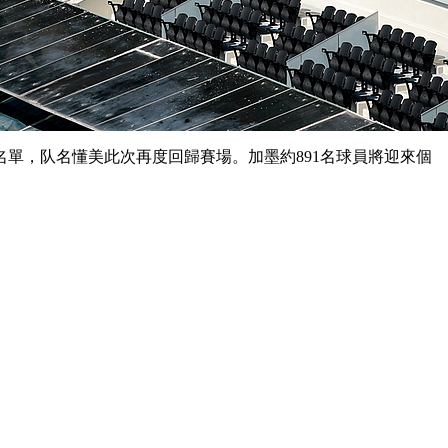
名單，队名懂美
此次再度回歸賽場。加墨約891名球員將迎來個