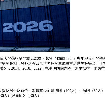
蘇格蘭門將克雷格・戈登（43歲162天）與年紀最小的墨西哥
將有望登場亮相，另外還有22名世界杯冠軍成員重返世界杯舞台
牙，2014、2018、2022年執掌伊朗國家隊，追平博拉・米盧
位居全球首位；緊隨其後的是德國（109人）、法國（86人）、
36人）與葡萄牙（36人）。