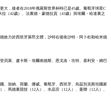
，後者在2018年俄羅斯世界杯時已是45歲。葡萄牙球星C
拉（42歲）、法裏德・蒙德拉貢（43歲）與埃爾・哈達裏之
德效力於西班牙萊昂文體，沙特右後衛沙特・阿卜杜勒哈米德
・登貝萊、盧卡斯・埃爾南德斯、恩戈洛・坎特、基利安・姆巴
國、加納、荷蘭、挪威、葡萄牙、西班牙、烏茲別克斯坦國家
）、馬德裏競技（12人）、水晶宮（12人）、曼聯（12人）、