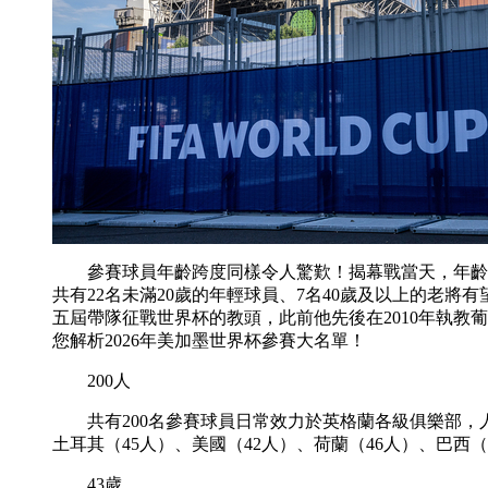
參賽球員年齡跨度同樣令人驚歎！揭幕戰當天，年齡最大的
共有22名未滿20歲的年輕球員、7名40歲及以上的老
五屆帶隊征戰世界杯的教頭，此前他先後在2010年執教葡萄
您解析2026年美加墨世界杯參賽大名單！
200人
共有200名參賽球員日常效力於英格蘭各級俱樂部，人數
土耳其（45人）、美國（42人）、荷蘭（46人）、巴西（
43歲