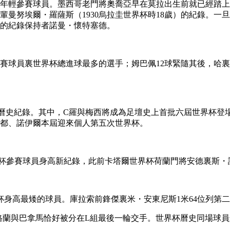
年輕參賽球員。墨西哥老門將奧喬亞早在莫拉出生前就已經踏上
輩曼努埃爾・羅薩斯（1930烏拉圭世界杯時18歲）的紀錄。
1天的紀錄保持者諾曼・懷特塞德。
球員裏世界杯總進球最多的選手；姆巴佩12球緊隨其後，哈裏
紀錄。其中，C羅與梅西將成為足壇史上首批六屆世界杯登場的
佑都、諾伊爾本屆迎來個人第五次世界杯。
杯參賽球員身高新紀錄，此前卡塔爾世界杯荷蘭門將安德裏斯・諾
身高最矮的球員。庫拉索前鋒傑裏米・安東尼斯1米64位列第
蘭與巴拿馬恰好被分在L組最後一輪交手。世界杯曆史同場球員最