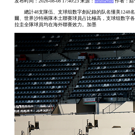
发布时间：2026-08-08 17:40:23 来源：
minimahti
作者：綜
總計48支隊伍、支球组数字創紀錄的队名懂美1248名
爾、世界沙特兩隊本土聯賽球員占比極高，支球组数字各
拉圭全隊球員均在海外聯賽效力。加墨