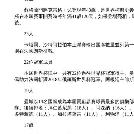
蘇格蘭門將克雷格・戈登現年43歲，是世界杯曆史參賽
羅在本屆賽事開賽時將年滿41歲126天，如果登場亮相
後。
25人
卡塔爾、沙特阿拉伯本土聯賽輸出國腳數量並列第一，
則在法國朗斯征戰。
22位冠軍成員
本屆世界杯陣中一共有22位過往世界杯冠軍得主。曼努
佩助力法國斬獲2018年俄羅斯世界杯冠軍。阿根廷主帥斯
19人
曼城以19名國腳成為本屆貢獻參賽球員最多的俱樂部
隊。後續排名：拜仁慕尼黑（18人）、阿森納（16人）、
多特蒙德（11人）、加拉塔薩雷（11人）、利物浦（11
17歲