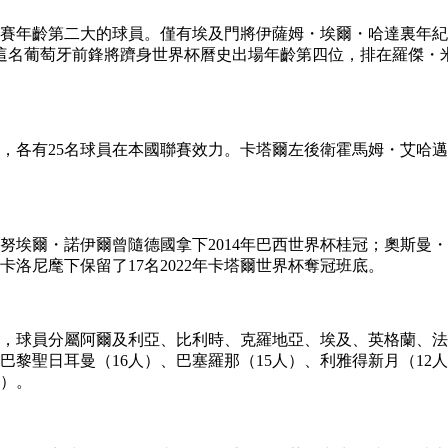
年齡第二大的球員。僅有埃及門將伊薩姆・埃爾・哈達裏年紀更大
，這名葡萄牙前鋒將躋身世界杯曆史出場年齡第四位，排在羅傑・米
各有25名球員在本國聯賽效力。卡塔爾左後衛霍馬姆・艾哈邁
埃爾・諾伊爾曾隨德國拿下2014年巴西世界杯桂冠；奧斯曼
卡洛尼麾下保留了17名2022年卡塔爾世界杯奪冠班底。
，球員分屬阿爾及利亞、比利時、克羅地亞、埃及、英格蘭、法
巴黎聖日耳曼（16人）、巴塞羅那（15人）、利雅得新月（12人
人）。