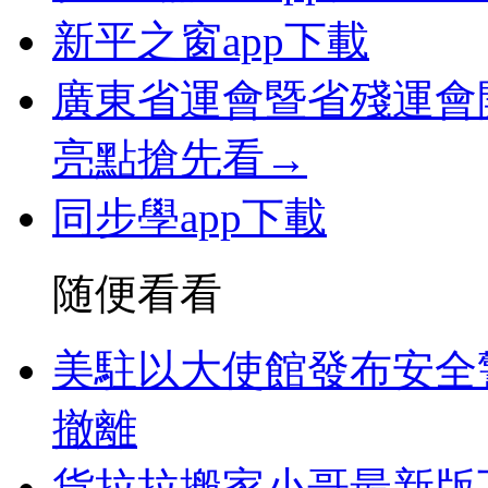
新平之窗app下載
廣東省運會暨省殘運會
亮點搶先看→
同步學app下載
随便看看
美駐以大使館發布安全
撤離
貨拉拉搬家小哥最新版