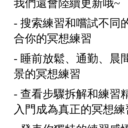
我們還會陸續更新哦~
- 搜索練習和嚐試不
合你的冥想練習
- 睡前放鬆、通勤、晨間喚
景的冥想練習
- 查看步驟拆解和練
入門成為真正的冥想練