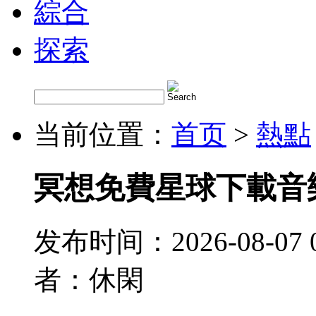
綜合
探索
当前位置：
首页
>
熱點
冥想免費星球下載音
发布时间：2026-08-07 
者：休閑