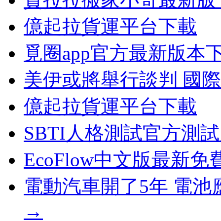
億起拉貨運平台下載
覓圈app官方最新版本
美伊或將舉行談判 國
億起拉貨運平台下載
SBTI人格測試官方測試
EcoFlow中文版最新
電動汽車開了5年 電
→