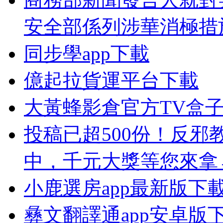
安全部係列涉華消極措
同步學app下載
億起拉貨運平台下載
大黃蜂影倉官方TV盒
投稿已超500份！反邪
中，千元大獎等您來拿
小鹿選房app最新版下
彝文翻譯通app安卓版