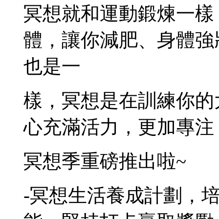
冥想就和運動鍛煉一樣
體，讓你減肥、身體強
也是一
樣，冥想是在訓練你的
心充滿活力，更加專注
冥想季重磅推出啦~
-冥想生活養成計劃，