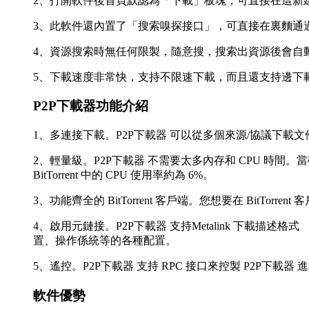
2、打開軟件後首頁默認為「下載」板塊，可直接在這新建下載
3、此軟件還內置了「搜索嗅探接口」，可直接在裏麵通
4、資源搜索時無任何限製，隨意搜，搜索出資源後會自
5、下載速度非常快，支持不限速下載，而且還支持邊下
P2P下載器功能介紹
1、多連接下載。P2P下載器 可以從多個來源/協議下
2、輕量級。P2P下載器 不需要太多內存和 CPU 時間。當磁盤緩
BitTorrent 中的 CPU 使用率約為 6%。
3、功能齊全的 BitTorrent 客戶端。您想要在 BitT
4、啟用元鏈接。P2P下載器 支持Metalink 下載描述格式 （又名 Met
置、操作係統等的各種配置。
5、遙控。P2P下載器 支持 RPC 接口來控製 P2P下載器 進程。
軟件優勢