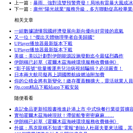
上一篇：
暴雨、強對流雙預警齊發！局地有雷暴大風或冰
下一篇：
廣州“陽光就業”服務升級，多方聯動促高校畢
相关文章
一組數據讀懂我國經濟發展向新向優向好背後的底氣
又一位！“傑出天體物理學者自美歸國”
UPlayer播放器最新版本下載
UPlayer播放器最新版本下載
美媒：美以計劃對伊朗能源設施發動迄今最猛烈轟炸
伊朗稱已起草《霍爾木茲海峽環境服務收費條例》
“影子賬號”批量搬運患兒治病視頻騙捐？必須嚴查！
日本兩大航司擬再上調國際航線燃油附加費
你的公積金將有新變化！繳存覆蓋麵擴大，靈活就業人員
j9p.com精品下載站app下載安裝
随便看看
袁記食品更新招股書推進赴港上市 中式快餐行業提質擴
實拍霍爾木茲海峽現狀！滯留船隻密密麻麻……
伊朗稱已起草《霍爾木茲海峽環境服務收費條例》
外媒：馬克龍稱不知道“電報”創始人杜羅夫要來法國，其