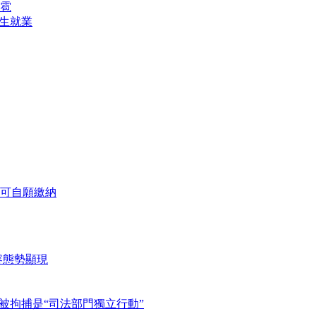
雹
業生就業
可自願繳納
容態勢顯現
被拘捕是“司法部門獨立行動”