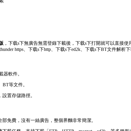
索
版
，下载s下無廣告無需登錄下載後，下载s下
打開就可以直接使用
nder https、下载s下http、下载s下ed2k、下载s下BT文件
下載器軟件。
d2k、BT等文件。
，設置存儲路徑。
全部免費，沒有一絲廣告，整個界麵非常簡潔。