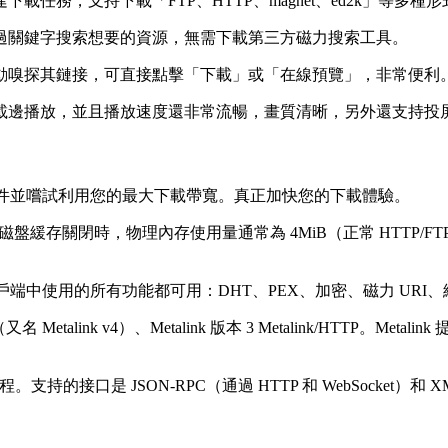
任務，支持下載「FTP、HTTP、magnet、ed2k」等多種
過關鍵字搜索想要的資源，無需下載第三方磁力搜索工具。
動嗅探其鏈接，可直接點擊「下載」或「在線預覽」，非常便利
載邊播放，並且播放速度還非常流暢，畫質清晰，另外還支持投
載文件並嚐試利用您的最大下載帶寬。真正加快您的下載體驗。
存關閉時，物理內存使用量通常為 4MiB（正常 HTTP/FTP 下載）到
orrent 客戶端中使用的所有功能都可用：DHT、PEX、加密、磁力
alink v4）、Metalink 版本 3 Metalink/HTTP。Metalin
支持的接口是 JSON-RPC（通過 HTTP 和 WebSocket）和 X