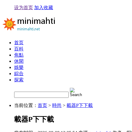
设为首页
加入收藏
首页
百科
焦點
休閑
娛樂
綜合
探索
当前位置：
首页
>
時尚
>
載器P下下載
載器P下下載