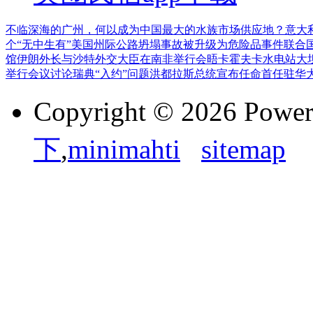
不临深海的广州，何以成为中国最大的水族市场供应地？
意大
个“无中生有”
美国州际公路坍塌事故被升级为危险品事件
联合
馆
伊朗外长与沙特外交大臣在南非举行会晤
卡霍夫卡水电站大
举行会议讨论瑞典“入约”问题
洪都拉斯总统宣布任命首任驻华
Copyright © 2026 Powe
下
,
minimahti
sitemap