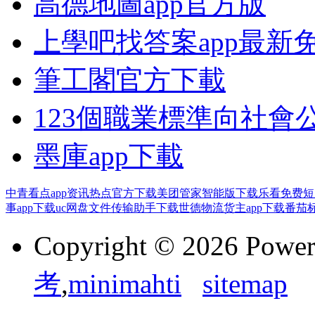
高德地圖app官方版
上學吧找答案app最新
筆工閣官方下載
123個職業標準向社會
墨庫app下載
中青看点app资讯热点官方下载
美团管家智能版下载
乐看免费短
事app下载
uc网盘文件传输助手下载
世德物流货主app下载
番茄标
Copyright © 2026 Powe
考
,
minimahti
sitemap