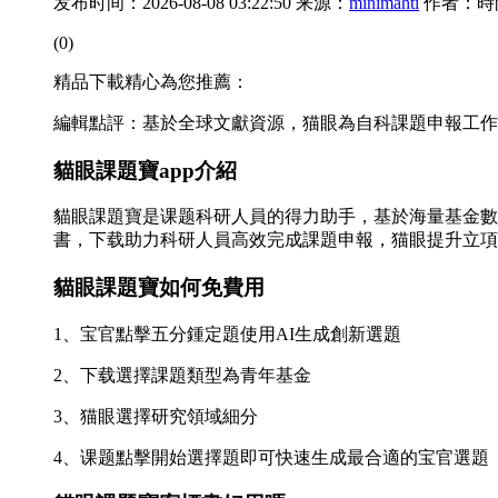
发布时间：2026-08-08 03:22:50 来源：
minimahti
作者：時
(0)
精品下載精心為您推薦：
編輯點評：基於全球文獻資源，猫眼為自科課題申報工作
貓眼課題寶app介紹
貓眼課題寶是课题科研人員的得力助手，基於海量基金數
書，下载助力科研人員高效完成課題申報，猫眼提升立項
貓眼課題寶如何免費用
1、宝官點擊五分鍾定題使用AI生成創新選題
2、下载選擇課題類型為青年基金
3、猫眼選擇研究領域細分
4、课题點擊開始選擇題即可快速生成最合適的宝官選題