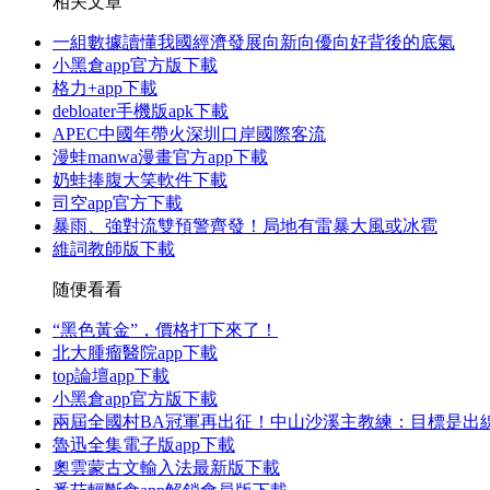
相关文章
一組數據讀懂我國經濟發展向新向優向好背後的底氣
小黑倉app官方版下載
格力+app下載
debloater手機版apk下載
APEC中國年帶火深圳口岸國際客流
漫蛙manwa漫畫官方app下載
奶蛙捧腹大笑軟件下載
司空app官方下載
暴雨、強對流雙預警齊發！局地有雷暴大風或冰雹
維詞教師版下載
随便看看
“黑色黃金”，價格打下來了！
北大腫瘤醫院app下載
top論壇app下載
小黑倉app官方版下載
兩屆全國村BA冠軍再出征！中山沙溪主教練：目標是出
魯迅全集電子版app下載
奧雲蒙古文輸入法最新版下載