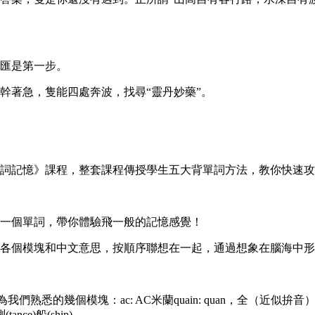
匯是第一步。
幹著急，隻能四處奔波，找尋“靈丹妙藥”。
詞記憶》課程，整套課程傳授學生五大背單詞方法，教你快速攻
憶一個單詞，帶你體驗飛一般的記憶感覺！
各個模塊和中文意思，按順序聯想在一起，通過想象在腦海中形
把這個單詞分為我們熟悉的幾個模塊：ac: AC米蘭quain: quan，全（近似拚
tance)船(ship)。