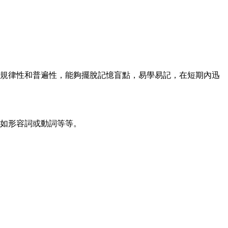
規律性和普遍性，能夠擺脫記憶盲點，易學易記，在短期內迅
如形容詞或動詞等等。