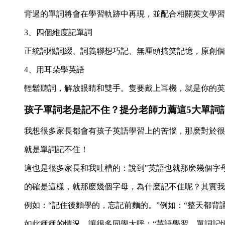
背過的單詞將會在學習軌跡中再現，並配合相關英文學習
3、四個維度記單詞
正統詞根詞綴、詞義聯想巧記、無厘頭搞笑記憶，原創個
4、用耳朵學英語
輕鬆聽詞，解放眼睛和雙手。隻要戴上耳機，就是你的英
孩子單詞老是記不住？提分老師力薦這5大單詞
我想很多家長都會有孩子英語學習上的苦惱，那麽對於很
就是單詞記不住！
這也是很多家長和我吐槽的：說到"英語也就那麽幾個字母
的確是這樣，就那麽幾個字母，為什麽記不住呢？其實我
例如：“記住後麵學的，忘記前麵的。”例如：“整天都背
如此種種的情況，讓很多同學大呼：“英語學習，單詞記