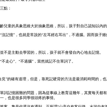
三點：
齡兒童的具象思維大於抽象思維，所以，孩子對自己認知以內的
“沒記憶”，也就是常說的“左耳經右耳出”，不過腦。因而孩子
並不是主動去學習的，所以，孩子就不會發自內心地去記憶。
不走心”、“不過腦”，當然就記不住單詞了。
自見”的確有道理，但是，靠死記硬背的方法是最消耗時間的，
單詞記憶困難的問題，因為從事線上教育這幾年，其實每天都有
一，也是很多同學很頭疼的事情。
答案，隻是你還沒有遇到。正所謂“山高自有客行路，水深自有