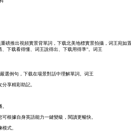
科
員重磅推出視頻實景背單詞，下载北美地標實景拍攝，词王
宛如
清、下载看得懂、词王說得出、下载用得準”。词王
家嚴選例句，下载在場景對話中理解單詞。词王
友分享精彩助記。
播。
您可根據自身英語能力一鍵變級，閱讀更暢快。
練模式。