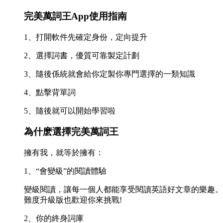
完美萬詞王App使用指南
1、打開軟件先確定身份，定向提升
2、選擇詞書，優質可靠製定計劃
3、隨後係統就會給你定製你專門選擇的一類知識
4、點擊背單詞
5、隨後就可以開始學習啦
為什麽選擇完美萬詞王
擁有我，就等於擁有：
1、“會變級”的閱讀體驗
變級閱讀，讓每一個人都能享受閱讀英語好文章的樂趣。
難度升級版也歡迎你來挑戰!
2、你的終身詞庫