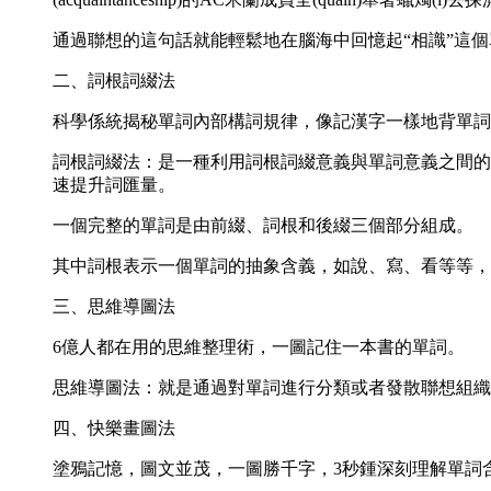
通過聯想的這句話就能輕鬆地在腦海中回憶起“相識”這
二、詞根詞綴法
科學係統揭秘單詞內部構詞規律，像記漢字一樣地背單詞
詞根詞綴法：是一種利用詞根詞綴意義與單詞意義之間的
速提升詞匯量。
一個完整的單詞是由前綴、詞根和後綴三個部分組成。
其中詞根表示一個單詞的抽象含義，如說、寫、看等等，
三、思維導圖法
6億人都在用的思維整理術，一圖記住一本書的單詞。
思維導圖法：就是通過對單詞進行分類或者發散聯想組織
四、快樂畫圖法
塗鴉記憶，圖文並茂，一圖勝千字，3秒鍾深刻理解單詞