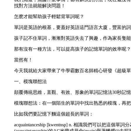
找對方法就能解決問題！
怎麽才能幫助孩子輕鬆背單詞呢？
單詞是英語的根基，要蓋好英語這門語言大廈，豐富的詞
孩子記不住單詞，漸漸對英語失去了興趣，作為家長隻能
那有沒有一種方法，可以提高孩子的記憶單詞的效率呢？
當然有！
今天我就給大家帶來了牛學霸數百名師精心研發《超級單
一、模塊聯想法
顛覆傳統思維，直觀、有效、形象的單詞記憶法30秒記
模塊聯想法：在一個陌生的單詞中找出熟悉的模塊，再把
比如我們要記憶下麵這個超長的單詞：
acquaintanceship [kwentnsp] n. 相識我們可以
(acquaintanceship)的AC米蘭成員全(quain)舉著蠟燭(i)去探測(