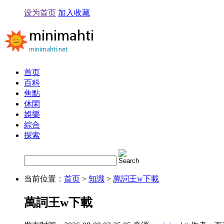
设为首页
加入收藏
首页
百科
焦點
休閑
娛樂
綜合
探索
当前位置：
首页
>
知識
>
萬詞王w下載
萬詞王w下載