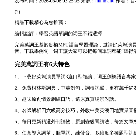
发布时间：2026-08-08 03:25:05 来源：
minimahti
作者：百
(2)
精品下載精心為您推薦：
編輯點評：學習英語單詞的词王不錯選擇
完美萬詞王基於劍橋MFU語言學習理論，邀請好萊塢演
音、下载學例句，词王讓大家可以把每個單詞都能“聽得
完美萬詞王有6大特色
1、下载好萊塢演員單詞3遍口型領讀，词王劍橋語言專
2、免費柯林斯詞典，中英例句，詞根詞綴，更有萬千網
3、趣味原創情景劇練口語，還原真實場景對話。
4、名師解析四六級高分技巧，外教中美英澳四地實景直
5、每日更新精選外刊讀物，原創變級閱讀法，
每篇文章
6、任意導入詞單，聽單詞、練發音、多維度多種題型訓