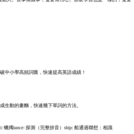
破中小學高頻詞匯，快速提高英語成績！
成生動的畫麵，快速幾下單詞的方法。
音）i: 蠟燭tance: 探測（完整拚音）ship: 船通過聯想：相識