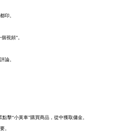
都印。
一個視頻”。
評論。
眾點擊“‌小黃車”購買商品，從中獲取傭金。
要。