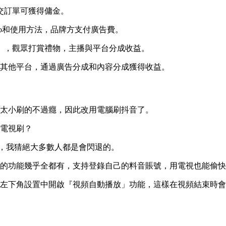
交訂單可獲得傭金。
ogo和使用方法，品牌方支付廣告費。
等），觀眾打賞禮物，主播與平台分成收益。
到其他平台，通過廣告分成和內容分成獲得收益。
太小刷的不過癮，因此改用電腦刷抖音了。
電視刷？
用，我猜絕大多數人都是會閃退的。
的功能幾乎全都有，支持登錄自己的料音賬號，用電視也能偷快
左下角設置中開啟『視頻自動播放」功能，這樣在視頻結束時會