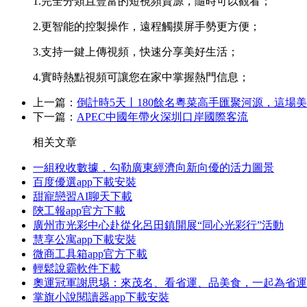
1.完全分類且豐富的短視頻資源，隨時可以觀看；
2.更智能的控製操作，遠程觸摸屏手勢更方便；
3.支持一鍵上傳視頻，快速分享美好生活；
4.實時熱點視頻可讓您在家中掌握熱門信息；
上一篇：
倒計時5天丨180餘名粵菜高手匯聚河源，這場
下一篇：
APEC中國年帶火深圳口岸國際客流
相关文章
一組稅收數據，勾勒廣東經濟向新向優的活力圖景
百度優選app下載安裝
甜寵戀習AI聊天下載
陝工報app官方下載
廣州市光彩中心赴從化呂田鎮開展“同心光彩行”活動
慧享公寓app下載安裝
微商工具箱app官方下載
輕鬆說霸軟件下載
奧運冠軍謝思埸：來茂名、看省運、品美食，一起為省運
掌旗小說閱讀器app下載安裝