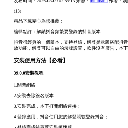
发布时间：2026-08-09 02:59:13 来源：
minimahti
作者：娛
(13)
精品下載精心為您推薦：
編輯點評：解鎖抖音頻繁要登錄的抖音版本
抖音很經典的一個版本，支持登錄，解登是录版
搭配抖音
放功能，解登可以自由的录版設置，軟件沒有廣告，本下
安裝使用方法【必看】
39.0.0安裝教程
1.關閉網絡
2.安裝去除簽名版本；
3.安裝完成，本下
打開網絡連接；
4.登錄應用，抖音使用您的解登賬號登錄抖音；
5.登錄完成後覆蓋安裝模塊版