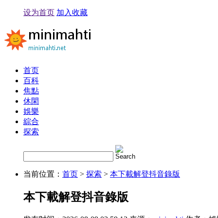
设为首页
加入收藏
首页
百科
焦點
休閑
娛樂
綜合
探索
当前位置：
首页
>
探索
>
本下載解登抖音錄版
本下載解登抖音錄版