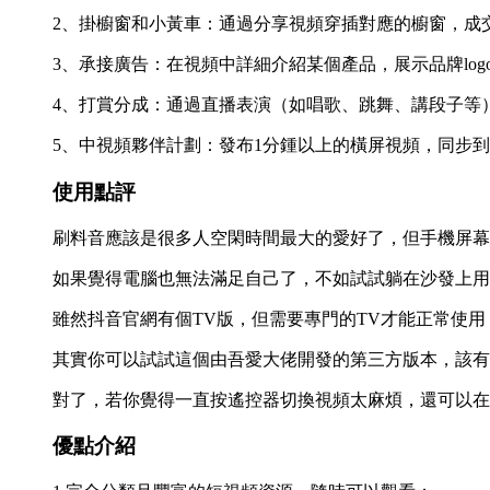
2、‌掛櫥窗和小黃車：通過分享視頻穿插對應的櫥窗，成
‌3、承接廣告‌：在視頻中詳細介紹某個產品，展示品牌l
‌4、打賞分成‌：通過直播表演（如唱歌、跳舞、講段子
5、中視頻夥伴計劃‌：發布1分鍾以上的橫屏視頻，同步
使用點評
刷料音應該是很多人空閑時間最大的愛好了，但手機屏幕
如果覺得電腦也無法滿足自己了，不如試試躺在沙發上用
雖然抖音官網有個TV版，但需要專門的TV才能正常使
其實你可以試試這個由吾愛大佬開發的第三方版本，該有
對了，若你覺得一直按遙控器切換視頻太麻煩，還可以在
優點介紹