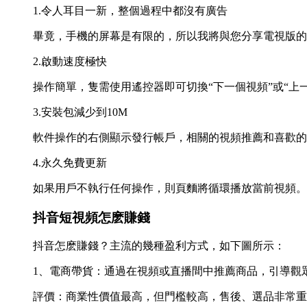
1.令人耳目一新，整個過程中都沒有廣告
畢竟，手機的屏幕是有限的，所以我將與您分享電視版的
2.啟動速度極快
操作簡單，隻需使用遙控器即可切換“下一個視頻”或“上
3.安裝包減少到10M
軟件操作的右側顯示發行帳戶，相關的視頻推薦和喜歡的
4.永久免費更新
如果用戶不執行任何操作，則頁麵將循環播放當前視頻。
抖音短視頻怎麽賺錢
抖音怎麽賺錢？主流的幾種盈利方式，如下圖所示：
1、‌‌電商帶貨‌：通過在視頻或直播間中推薦商品，引導觀
評價：商業性價值最高，但門檻較高，售後、選品非常重