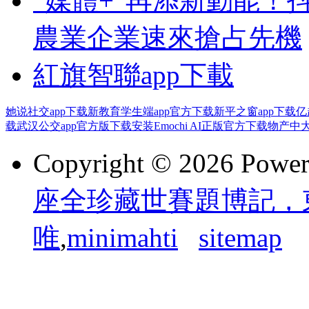
“媒體+”再添新動能！
農業企業速來搶占先機
紅旗智聯app下載
她说社交app下载
新教育学生端app官方下载
新平之窗app下载
亿
载
武汉公交app官方版下载安装
Emochi AI正版官方下载
物产中
Copyright © 2026 Powe
座全珍藏世賽題博記，
唯
,
minimahti
sitemap