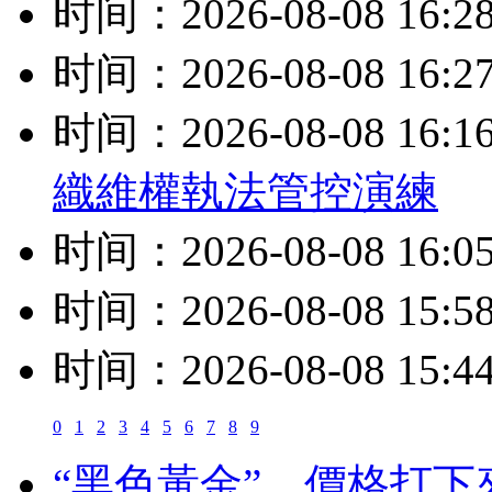
时间：2026-08-08 16:2
时间：2026-08-08 16:2
时间：2026-08-08 16:1
織維權執法管控演練
时间：2026-08-08 16:0
时间：2026-08-08 15:5
时间：2026-08-08 15:4
0
1
2
3
4
5
6
7
8
9
“黑色黃金”，價格打下