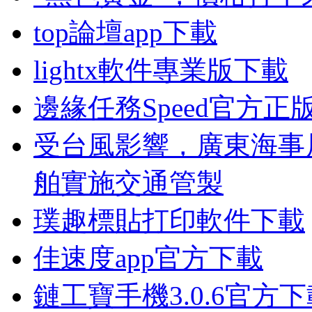
top論壇app下載
lightx軟件專業版下載
邊緣任務Speed官方正
受台風影響，廣東海事
舶實施交通管製
璞趣標貼打印軟件下載
佳速度app官方下載
鏈工寶手機3.0.6官方