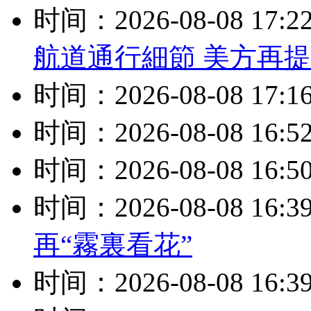
时间：2026-08-08 17:2
航道通行細節 美方再提
时间：2026-08-08 17:1
时间：2026-08-08 16:5
时间：2026-08-08 16:5
时间：2026-08-08 16:3
再“霧裏看花”
时间：2026-08-08 16:3