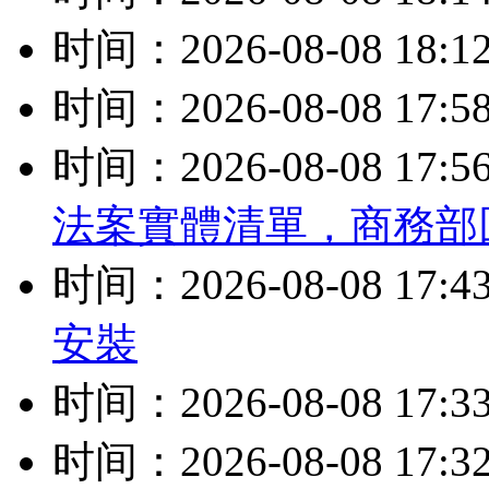
时间：2026-08-08 18:1
时间：2026-08-08 17:5
时间：2026-08-08 17:5
法案實體清單，商務部
时间：2026-08-08 17:4
安裝
时间：2026-08-08 17:3
时间：2026-08-08 17:3