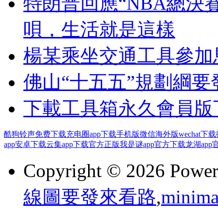
特朗普回應“NBA總決
唄，生活就是這樣
楊某乘坐交通工具參加
佛山“十五五”規劃綱要
下載工具箱永久會員版
酷狗铃声免费下载
充电圈app下载手机版
微信海外版wechat下载
app安卓下载
云集app下载官方正版
我是谜app官方下载
龙湖app
Copyright © 2026 Powe
線圖要發來看路
,
minima