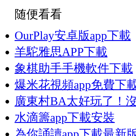
随便看看
OurPlay安卓版app下載
羊駝雅思APP下載
象棋助手手機軟件下載
爆米花視頻app免費下
廣東村BA太好玩了！
水滴籌app下載安裝
為你誦讀app下載最新