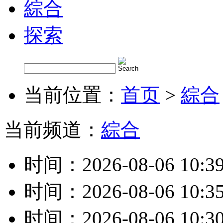
綜合
探索
当前位置：
首页
>
綜合
当前频道：
綜合
时间：2026-08-06 10:3
时间：2026-08-06 10:3
时间：2026-08-06 10:3