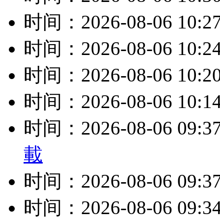
时间：2026-08-06 10:2
时间：2026-08-06 10:2
时间：2026-08-06 10:2
时间：2026-08-06 10:1
时间：2026-08-06 09:3
載
时间：2026-08-06 09:3
时间：2026-08-06 09:3