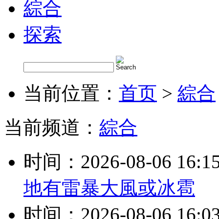
綜合
探索
当前位置：
首页
>
綜合
当前频道：
綜合
时间：2026-08-06 16:1
地有雷暴大風或冰雹
时间：2026-08-06 16:0